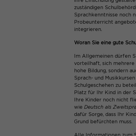
ihre Einschulung gestalte
zuständigen Schulbehörde
Sprachkenntnisse noch ni
Probeunterricht angeboten
integrieren.
Woran Sie eine gute Sch
Im Allgemeinen dürfen Si
vorteilhaft, sich mehrere
hohe Bildung, sondern au
Sprach- und Musikkursen 
Schulgeschehen zu beteil
Platz für Ihr Kind in der
Ihre Kinder noch nicht fl
wie
Deutsch als Zweitsp
dafür Sorge, dass Ihr Ki
Grund befürchten muss.
Alle Informationen zum 