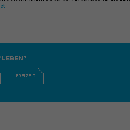
iet
"LEBEN"
FREIZEIT