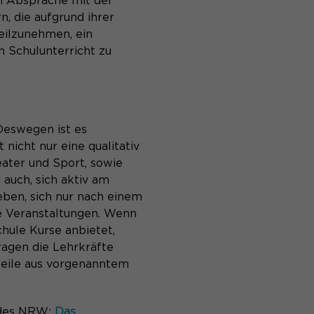
in Absprache mit der
, die aufgrund ihrer
eilzunehmen, ein
n Schulunterricht zu
Deswegen ist es
 nicht nur eine qualitativ
ater und Sport, sowie
auch, sich aktiv am
eben, sich nur nach einem
che Veranstaltungen. Wenn
chule Kurse anbietet,
ragen die Lehrkräfte
teile aus vorgenanntem
ndes NRW:
Das