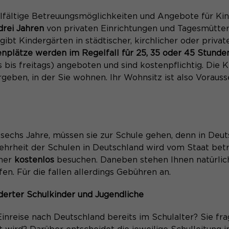
Name
be_typo_user
Laufzeit
1 Monat
elfältige Betreuungsmöglichkeiten und Angebote für Kin
Anbieter
TYPO3
drei Jahren
von privaten Einrichtungen und Tagesmütte
Zweck
Unterscheidung der Webseitenbesucher.
gibt Kindergärten in städtischer, kirchlicher oder privat
Laufzeit
Ende der Sitzung
enplätze werden im Regelfall für 25, 35 oder 45 Stund
bis freitags) angeboten und sind kostenpflichtig. Die 
Dieser Cookie teilt der Webseite mit, ob ein
Name
_pk_ref.*
geben, in der Sie wohnen. Ihr Wohnsitz ist also Vorauss
Zweck
Besucher im Typo3-Backend angemeldet ist
und die Rechte besitzt diese zu verwalten.
Anbieter
Matomo
Laufzeit
6 Monate
s sechs Jahre, müssen sie zur Schule gehen, denn in Deuts
Name
PHPSESSID
Speichert Zuordnungsinformationen (der
ehrheit der Schulen in Deutschland wird vom Staat betr
Zweck
Referrer, der den Besucher auf die Website
Anbieter
Session-Cookies
aher
kostenlos
besuchen. Daneben stehen Ihnen natürlich
gebracht hat).
fen. Für die fallen allerdings Gebühren an.
Der Session Cookie wird beim Schließen des
Laufzeit
Browsers wieder gelöscht.
erter Schulkinder und Jugendliche
Name
_pk_ses.*
PHPs Standard Sitzungs- Identifikation
Einreise nach Deutschland bereits im Schulalter? Sie fr
Zweck
(Formulare).