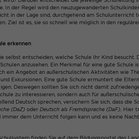
t wird? Darüber entscheidet die jeweilige Schulleitung 
Anbieter
Matomo
. In der Regel wird den neuzugewanderten Schulkindern
Laufzeit
30 Minuten
cht in der Lage sind, durchgehend am Schulunterricht t
. Ziel ist es, sie so schnell wie möglich in den reguläre
Session-Cookie speichert vorübergehend
Zweck
Daten für den Besuch.
ule erkennen
e selbst entscheiden, welche Schule Ihr Kind besucht. 
 Schulen anzusehen. Ein Merkmal für eine gute Schule ist
ch ein Angebot an außerschulischen Aktivitäten wie The
und Exkursionen. Eine gute Schule ermuntert die Eltern 
igen. Deswegen sollten Sie sich nicht damit zufriedeng
 Schule zu interessieren, sondern auch für außerschulis
ießend Deutsch sprechen, versichern Sie sich, dass die S
rache (DaZ)
oder
Deutsch als Fremdsprache (DaF).
Hier t
nd immer dem Unterricht folgen kann und es keine Nach
Schulsystem finden Sie auf dem Bildungsportal des La