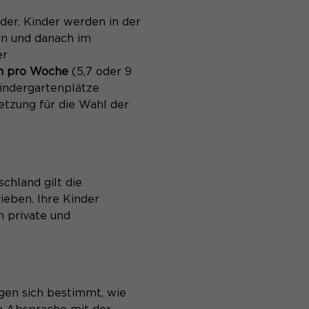
der. Kinder werden in der
rn und danach im
er
en pro Woche
(5,7 oder 9
Kindergartenplätze
etzung für die Wahl der
chland gilt die
ieben. Ihre Kinder
 private und
agen sich bestimmt, wie