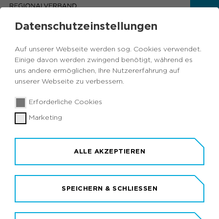
Datenschutzeinstellungen
IHRE SUCHERGEBNISSE
Auf unserer Webseite werden sog. Cookies verwendet.
Einige davon werden zwingend benötigt, während es
NICHT DAS PASSENDE GEFUNDEN? STARTEN
uns andere ermöglichen, Ihre Nutzererfahrung auf
SIE HIER IHRE NEUE SUCHANFRAGE
unserer Webseite zu verbessern.
Erforderliche Cookies
Marketing
Keine Treffer gefunden
ALLE AKZEPTIEREN
SPEICHERN & SCHLIESSEN